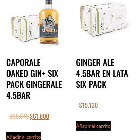
CAPORALE
GINGER ALE
OAKED GIN+ SIX
4.5BAR EN LATA
PACK GINGERALE
SIX PACK
4.5BAR
$
15.120
$
68.670
$
61.800
Añadir al carrito
Añadir al carrito