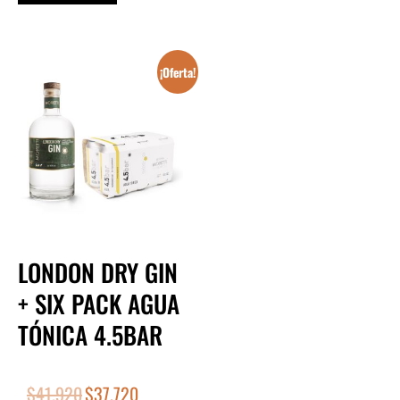
¡Oferta!
LONDON DRY GIN
+ SIX PACK AGUA
TÓNICA 4.5BAR
$
41.920
$
37.720