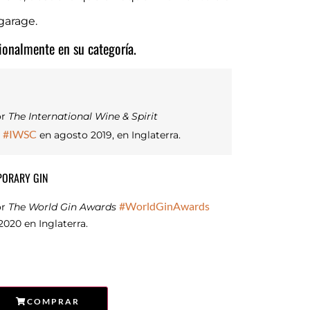
garage.
ionalmente en su categoría.
or
The International Wine & Spirit
#IWSC
n
en agosto 2019, en Inglaterra.
PORARY GIN
#WorldGinAwards
or
The World Gin Awards
2020 en Inglaterra.
COMPRAR