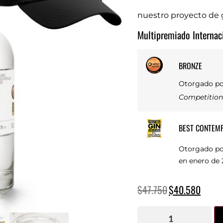
nuestro proyecto de 
Multipremiado Internac
BRONZE
Otorgado p
Competitio
BEST CONTEM
Otorgado p
en enero de 
$
47.750
$
40.580