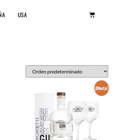
ÑA
USA
¡Oferta!