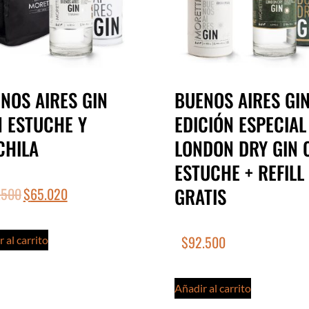
NOS AIRES GIN
BUENOS AIRES GI
 ESTUCHE Y
EDICIÓN ESPECIAL
CHILA
LONDON DRY GIN 
ESTUCHE + REFILL
GRATIS
.500
$
65.020
$
92.500
 al carrito
Añadir al carrito