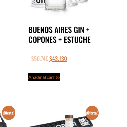
N
BUENOS AIRES GIN +
COPONES + ESTUCHE
$
50.740
$
43.130
Añadir al carrito
¡Oferta!
¡Oferta!