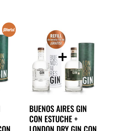
¡Oferta!
N
BUENOS AIRES GIN
CON ESTUCHE +
CON
LONDON DRY GIN CON