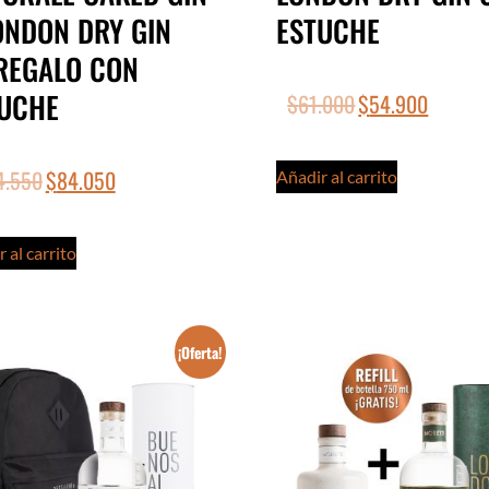
ONDON DRY GIN
ESTUCHE
REGALO CON
UCHE
$
61.000
$
54.900
4.550
$
84.050
Añadir al carrito
 al carrito
¡Oferta!