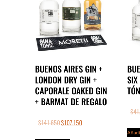
BUENOS AIRES GIN +
BUE
LONDON DRY GIN +
SIX
CAPORALE OAKED GIN
TÓN
+ BARMAT DE REGALO
$
41
$
141.650
$
107.150
Añadir