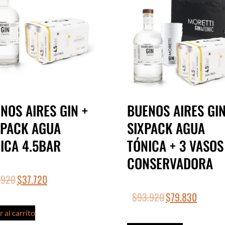
NOS AIRES GIN +
BUENOS AIRES GIN
 PACK AGUA
SIXPACK AGUA
ICA 4.5BAR
TÓNICA + 3 VASOS
CONSERVADORA
.920
$
37.720
$
93.920
$
79.830
 al carrito