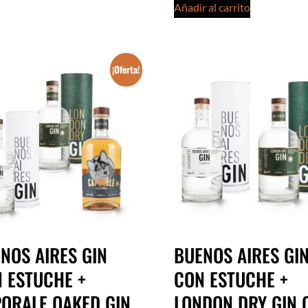
Añadir al carrito
¡Oferta!
NOS AIRES GIN
BUENOS AIRES GI
 ESTUCHE +
CON ESTUCHE +
ORALE OAKED GIN
LONDON DRY GIN 