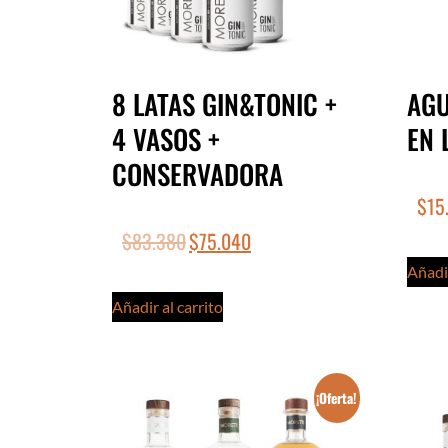
8 LATAS GIN&TONIC +
AGU
4 VASOS +
EN 
CONSERVADORA
$
15
$
83.380
$
75.040
Añadir
Añadir al carrito
¡Oferta!