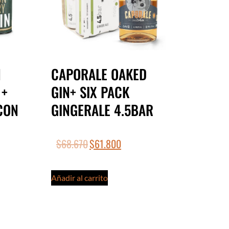
N
CAPORALE OAKED
 +
GIN+ SIX PACK
CON
GINGERALE 4.5BAR
$
68.670
$
61.800
Añadir al carrito