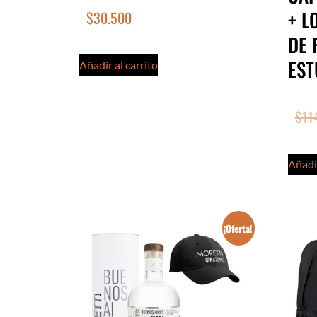
+ L
$
30.500
DE 
EST
Añadir al carrito
$
11
Añadir
¡Oferta!