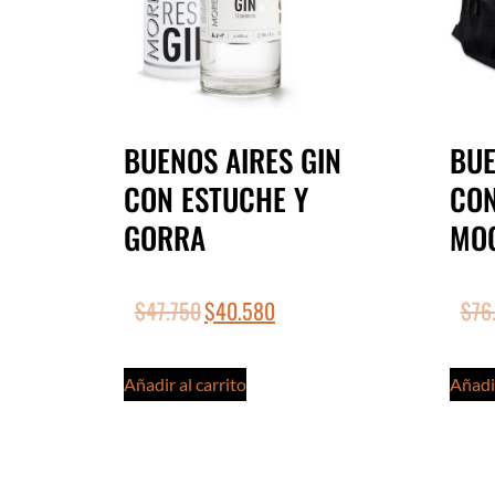
BUENOS AIRES GIN
BUE
CON ESTUCHE Y
CON
GORRA
MO
$
47.750
$
40.580
$
76
Añadir al carrito
Añadir