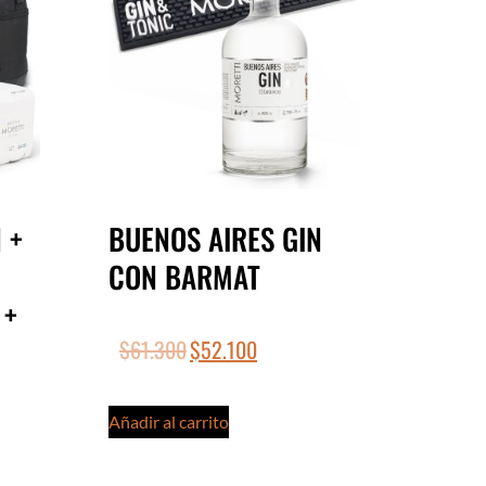
 +
BUENOS AIRES GIN
CON BARMAT
 +
$
61.300
$
52.100
Añadir al carrito