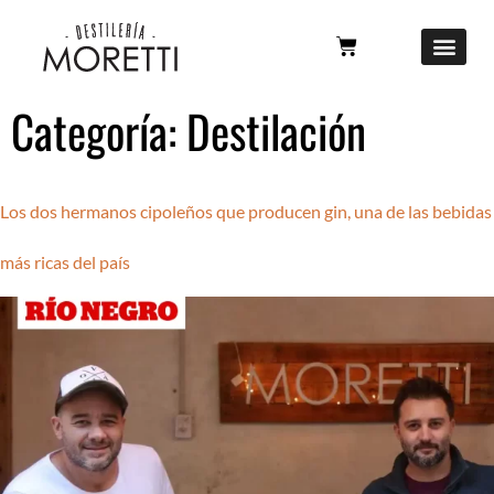
Categoría:
Destilación
Los dos hermanos cipoleños que producen gin, una de las bebidas
más ricas del país